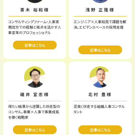
青木 裕和様
浅野 正隆様
コンサルティングファーム・
人事実
エンジニア×人事知見で
課題を解
務双方での
経験と視点を活かす人
決。
エビデンスベースの採用支援
事変革の
プロフェッショナル
記事はこちら
記事はこちら
碓井 宣忠様
北村 豊様
得たい結果から逆算した
伴走型の
泥臭く伴走する
組織人事コンサル
コンサル。
事業×人事で事業成長
タント
を導く戦略家
記事はこちら
記事はこちら