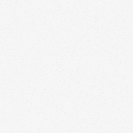
step.3
求人の
ご紹介or検索
step.4
気になった
求人へ応募
step.5
選考・企業
との面談
step.6
契約
稼動開始