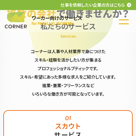
仕事を依頼したい企業の方はこちら
複数の会社
で働きませんか？
ワーカー向けのサービス
私たちのサービス
for PARALLEL WORKERs
ロ
仕事を依頼
グ
したい企業
Services
イ
の方はこちら
ン
コーナーは人事や人材業界で身につけた
スキル・経験を活かしたい方が集まる
私たちのサー
プロフェッショナルブティックです。
ビス
スキル・希望にあった多様な求人をご紹介しています。
複業・兼業・フリーランスなど
選ばれている
理由
いろいろな働き方が可能となっています。
導入事例
01
FAQ
スカウト
サービス