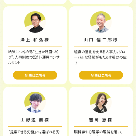
澤上 和弘様
山口 信二郎様
結果につながる“生きた制度づく
組織の進化を支える人事力。
グロ
り”。
人事制度の設計・運用コンサ
ーバルな経験がもたらす視野の広
ルタント
さ
記事はこちら
記事はこちら
山野辺 樹様
吉岡 恵様
「提案できる労務」へ。
選ばれる労
脳科学や心理学の理論を用い、