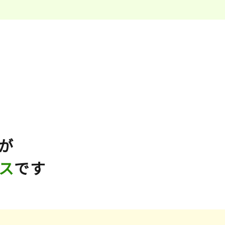
が
ス
です