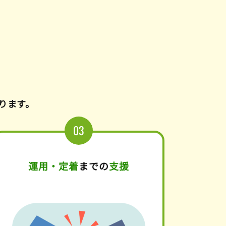
ります。
運用・定着
までの
支援