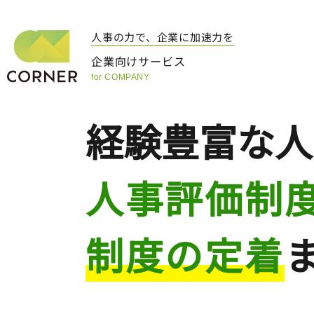
人事の力で、企業に加速力を
企業向けサービス
for COMPANY
経験豊富な
人
人事評価制
制度の定着